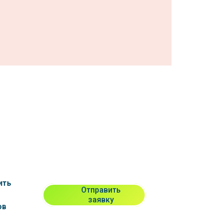
ить
Отправить
заявку
ов