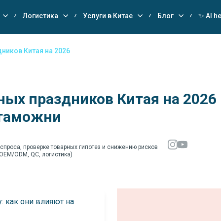
Логистика
Услуги в Китае
Блог
✨ AI he
ников Китая на 2026
ых праздников Китая на 2026 
 таможни
 спроса, проверке товарных гипотез и снижению рисков
(OEM/ODM, QC, логистика)
: как они влияют на