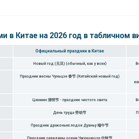
и в Китае на 2026 год в табличном в
Официальный праздник в Китае
Новый год (元旦) (обычный, как у всех)
В
Праздник весны Чуньцзе 春节 (Китайский новый год)
ка
Цинмин 清明节 - праздник чистого света
В
День труда 劳动节
П
Праздник драконьих лодок Дуаньу 端午节
Праздник середины осени Чжунцюцзе 中秋节