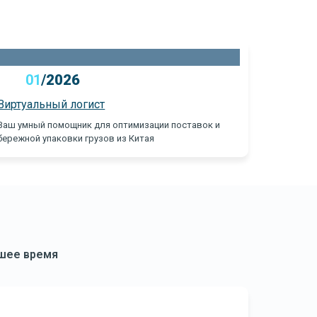
01
/
2026
0
Виртуальный логист
Калькул
Ваш умный помощник для оптимизации поставок и
Мгновенн
бережной упаковки грузов из Китая
для точн
йшее время