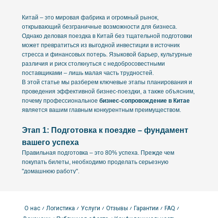
Китай – это мировая фабрика и огромный рынок,
открывающий безграничные возможности для бизнеса.
Однако деловая поездка в Китай без тщательной подготовки
может превратиться из выгодной инвестиции в источник
стресса и финансовых потерь. Языковой барьер, культурные
различия и риск столкнуться с недобросовестными
поставщиками – лишь малая часть трудностей.
В этой статье мы разберем ключевые этапы планирования и
проведения эффективной бизнес-поездки, а также объясним,
почему профессиональное
бизнес-сопровождение в Китае
является вашим главным конкурентным преимуществом.
Этап 1: Подготовка к поездке – фундамент
вашего успеха
Правильная подготовка – это 80% успеха. Прежде чем
покупать билеты, необходимо проделать серьезную
"домашнюю работу".
Четко определите цели и задачи поездки
Поиск новых поставщиков:
посещение профильных
выставок и оптовых рынков.
О нас
Логистика
Услуги
Отзывы
Гарантии
FAQ
Аудит действующей фабрики:
личная инспекция