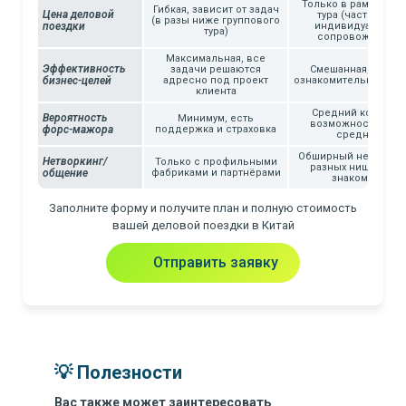
Только в рамках пак
Гибкая, зависит от задач
Цена деловой
тура (часто выше
(в разы ниже группового
поездки
индивидуальног
тура)
сопровождения)
Максимальная, все
Эффективность
задачи решаются
Смешанная, больш
бизнес-целей
адресно под проект
ознакомительный фо
клиента
Средний контроль
Вероятность
Минимум, есть
возможность выш
форс-мажора
поддержка и страховка
среднего
Обширный нетворкин
Нетворкинг/
Только с профильными
разных ниш - новы
общение
фабриками и партнёрами
знакомства
Заполните форму и получите план и полную стоимость
вашей деловой поездки в Китай
Отправить заявку
💡 Полезности
Вас также может заинтересовать