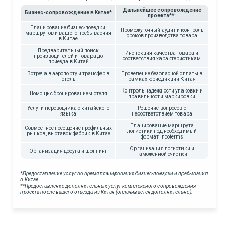
Дальнейшее сопровождение
Бизнес-сопровождение в Китае*
проекта**:
Планирование бизнес-поездки,
Промежуточный аудит и контроль
маршрутов и вашего пребываения
сроков производства товара
в Китае
Предварительный поиск
Инспекция качества товара и
производителей и товара до
соответствия характеристикам
приезда в Китай
Встреча в аэропорту и трансфер в
Проведение безопасной оплаты в
отель
рамках юрисдикции Китая
Контроль надежности упаковки и
Помощь с бронированием отеля
правильности маркировки
Услуги переводчика с китайского
Решение вопросов с
языка
несоответствием товара
Планирование маршрута
Совместное посещение профильных
логистики под необходимый
рынков, выставок фабрик в Китае
формат Incoterms
Организация логистики и
Организация досуга и шоппинг
таможенной очистки
*Предоставление услуг во время планирования бизнес-поездки и пребывания
в Китае.
**Предоставление дополнительных услуг комплексного сопровождения
проекта после вашего отьезда из Китая (оплачивается дополнительно).