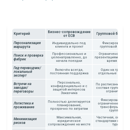
Бизнес-сопровождение
Критерий
Групповой бизнес-
от ECB
Персонализация
Индивидуально под
Фиксированный
маршрута
клиента и проект
групповой маршру
Профессионально и
Ограничено общи
Поиск и проверка
целенаправленно, до
презентациями, поис
фабрик
начала поездки
время тура
Гид-переводчик/
Включён всегда,
Один на группу / 
локальный
постоянная поддержка
отдельные часы д
эксперт
Персонально,
Встречи на
По расписанию, част
конфиденциально и с
заводах/
составе группы, кра
защитой интересов
переговоры
ограничено
Заказчика
Фиксированный 
Полностью делегируется
Логистика и
ограниченный паке
планирование,
проживание
трансферы тольк
прозрачно по затратам
группой
Максимальная,
Частичная, огранич
Минимизация
юридическое
стандартами группо
рисков
сопровождение на месте
тура