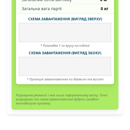
Загальна вага партії
0 кг
СХЕМА ЗАВАНТАЖЕННЯ (ВИГЛЯД ЗВЕРХУ)
* Розкладка 1-го ярусу на підлозі
СХЕМА ЗАВАНТАЖЕННЯ (ВИГЛЯД ЗБОКУ)
* Проекція завантаження по довжині та висоті
Розрахунок умовний і має лише інформативну мету. Точні
розрахунки та схема завантаження будуть складені
менеджером проєкту.