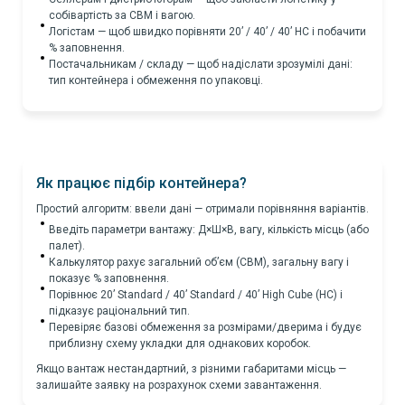
собівартість за CBM і вагою.
Логістам — щоб швидко порівняти 20’ / 40’ / 40’ HC і побачити
% заповнення.
Постачальникам / складу — щоб надіслати зрозумілі дані:
тип контейнера і обмеження по упаковці.
Як працює підбір контейнера?
Простий алгоритм: ввели дані — отримали порівняння варіантів.
Введіть параметри вантажу: Д×Ш×В, вагу, кількість місць (або
палет).
Калькулятор рахує загальний об’єм (CBM), загальну вагу і
показує % заповнення.
Порівнює 20’ Standard / 40’ Standard / 40’ High Cube (HC) і
підказує раціональний тип.
Перевіряє базові обмеження за розмірами/дверима і будує
приблизну схему укладки для однакових коробок.
Якщо вантаж нестандартний, з різними габаритами місць —
залишайте заявку на розрахунок схеми завантаження.