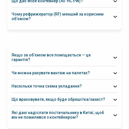
Що дає Wide контейнер (40’ HC PW)?
Чому рефрижератор (RF) менший за корисним
об’ємом?
Якщо за об’ємом все поміщається — це
гарантія?
загальну вагу (payload)
Чи можна рахувати вантаж на палетах?
палети з вантажем
Наскільки точна схема укладання?
однакових коробок
Що враховувати, якщо буде обрешітка/захист?
Які дані надіслати постачальнику в Китаї, щоб
він не помилився з контейнером?