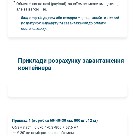
Обмеження по вазі (payload): за об’ємом може вміщатися,
але за вагою – ні.
Якщо партія дорога або складна –
краще зробити точний
розрахунок маршруту та завантаження до оплати
постачальнику.
Приклади розрахунку завантаження
контейнера
Приклад 1 (коробки 60×40×30 см, 800 шт, 12 кг)
Об’єм партії: 0,6×0,4×0,3×800 =
57,6 м³
— У
20’
не поміщається за об’ємом