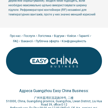
дерев’яне обрештування). Моделі Wide підходять, коли
необхідно максимально щільно використовувати ширину
підлоги. Рефрижераторні контейнери (RF) незамінні для
температурних вантажів, проте у них значно менший корисний
об'єм через товщину стінок та наявність агрегату — це
обов'язково слід враховувати у попередньому розрахунку CBM.
Навіщо потрібен точний розрахунок
Про нас
Послуги
Логістика
Відгуки
Кейси
Гарантії
завантаження при доставці з Китаю?
FAQ
Вакансії
Публічна оферта
Конфіденційність
Оптимізація логістичних витрат безпосередньо залежить від
того, наскільки ефективно ви використовуєте оплачений фрахт.
При FCL перевезеннях ви платите за весь контейнер цілком,
незалежно від того, заповнений він на 50% чи на 95%.
Використання онлайн-калькулятора завантаження дозволяє
уникнути ситуації «повітряних перевезень», коли в контейнері
залишається занадто багато порожнього місця, що збільшує
собівартість кожної одиниці товару.
Основні переваги попереднього моделювання завантаження:
Зниження вартості логістики:
ви можете скоригувати обсяг
Адреса Guangzhou Easy China Business:
партії, щоб заповнити контейнер на максимум.
广州市荔湾区流花路39号, 二楼
Контроль перевантаження:
калькулятор враховує не лише
510000, China, Guangdong province, Guangzhou, Liwan District, Liu Hua
об'єм, а й загальну вагу, допомагаючи уникнути штрафів у
Road 39, office E-12
Робочий час: Пн-Пт з 09:00 до 17:00 GMT+3, Сб, Нд - вихідні дні.