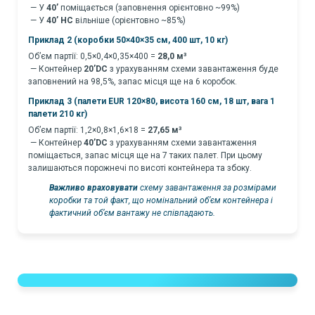
— У
40’
поміщається (заповнення орієнтовно ~99%)
— У
40’ HC
вільніше (орієнтовно ~85%)
Приклад 2 (коробки 50×40×35 см, 400 шт, 10 кг)
Об’єм партії: 0,5×0,4×0,35×400 =
28,0 м³
— Контейнер
20’DC
з урахуванням схеми завантаження буде
заповнений на 98,5%, запас місця ще на 6 коробок.
Приклад 3 (палети EUR 120×80, висота 160 см, 18 шт, вага 1
палети 210 кг)
Об’єм партії: 1,2×0,8×1,6×18 =
27,65 м³
— Контейнер
40’DC
з урахуванням схеми завантаження
поміщається, запас місця ще на 7 таких палет. При цьому
залишаються порожнечі по висоті контейнера та збоку.
Важливо враховувати
схему завантаження за розмірами
коробки та той факт, що номінальний об’єм контейнера і
фактичний об’єм вантажу не співпадають.