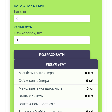
ВАГА УПАКОВКИ:
Вага, кг
КІЛЬКІСТЬ:
К-ть коробок, шт
РОЗРАХУВАТИ
РЕЗУЛЬТАТ
Місткість контейнера
0 шт
Об'єм контейнера
0 м³
Макс. вантажопідйомність
0 кг
Ваша кількість
0 шт
Вантаж поміщається?
--
Загальний об'єм вантажу
0 м³