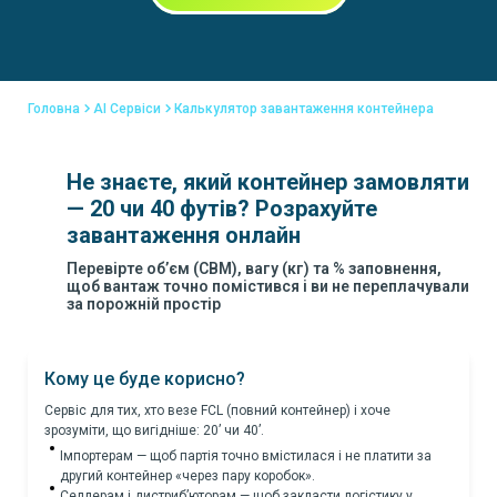
Головна
AI Сервіси
Калькулятор завантаження контейнера
Не знаєте, який контейнер замовляти
— 20 чи 40 футів? Розрахуйте
завантаження онлайн
Перевірте об’єм (CBM), вагу (кг) та % заповнення,
щоб вантаж точно помістився і ви не переплачували
за порожній простір
Кому це буде корисно?
Сервіс для тих, хто везе FCL (повний контейнер) і хоче
зрозуміти, що вигідніше: 20’ чи 40’.
Імпортерам — щоб партія точно вмістилася і не платити за
другий контейнер «через пару коробок».
Селлерам і дистриб’юторам — щоб закласти логістику у