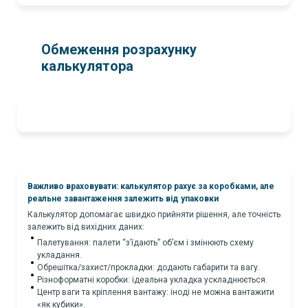
Обмеження розрахунку
калькулятора
Важливо враховувати: калькулятор рахує за коробками, але
реальне завантаження залежить від упаковки
Калькулятор допомагає швидко прийняти рішення, але точність
залежить від вихідних даних:
Палетування: палети “з’їдають” об’єм і змінюють схему
укладання.
Обрешітка/захист/прокладки: додають габарити та вагу.
Різноформатні коробки: ідеальна укладка ускладнюється.
Центр ваги та кріплення вантажу: іноді не можна вантажити
«як кубики».