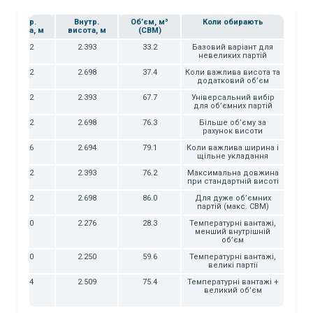
Внутр.
Внутр.
Об’єм, м³
Коли обирають
ширина, м
висота, м
(CBM)
2.352
2.393
33.2
Базовий варіант для
невеликих партій
2.352
2.698
37.4
Коли важлива висота та
додатковий об’єм
2.352
2.393
67.7
Універсальний вибір
для об’ємних партій
2.352
2.698
76.3
Більше об’єму за
рахунок висоти
2.426
2.694
79.1
Коли важлива ширина і
щільне укладання
2.352
2.393
76.2
Максимальна довжина
при стандартній висоті
2.352
2.698
86.0
Для дуже об’ємних
партій (макс. CBM)
2.290
2.276
28.3
Температурні вантажі,
менший внутрішній
об’єм
2.290
2.250
59.6
Температурні вантажі,
великі партії
2.294
2.509
75.4
Температурні вантажі +
великий об’єм