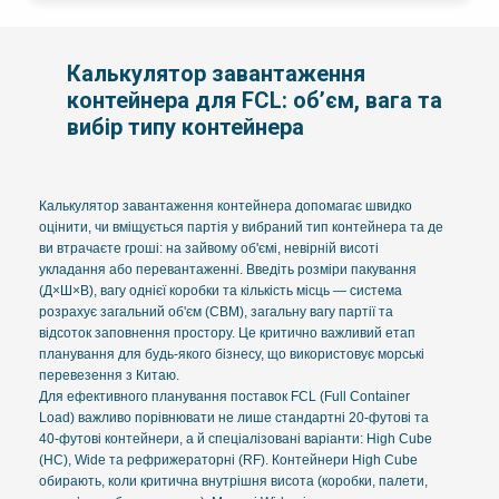
Калькулятор завантаження
контейнера для FCL: об’єм, вага та
вибір типу контейнера
Калькулятор завантаження контейнера допомагає швидко
оцінити, чи вміщується партія у вибраний тип контейнера та де
ви втрачаєте гроші: на зайвому об'ємі, невірній висоті
укладання або перевантаженні. Введіть розміри пакування
(Д×Ш×В), вагу однієї коробки та кількість місць — система
розрахує загальний об'єм (CBM), загальну вагу партії та
відсоток заповнення простору. Це критично важливий етап
планування для будь-якого бізнесу, що використовує морські
перевезення з Китаю.
Для ефективного планування поставок FCL (Full Container
Load) важливо порівнювати не лише стандартні 20-футові та
40-футові контейнери, а й спеціалізовані варіанти: High Cube
(HC), Wide та рефрижераторні (RF). Контейнери High Cube
обирають, коли критична внутрішня висота (коробки, палети,