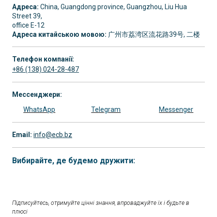
Адреса:
China, Guangdong province, Guangzhou, Liu Hua
Street 39,
office E-12
Адреса китайською мовою:
广州市荔湾区流花路39号, 二楼
Телефон компанії:
+86 (138) 024-28-487
Мессенджери:
WhatsApp
Telegram
Messenger
Email:
info@ecb.bz
Вибирайте, де будемо дружити:
Підписуйтесь, отримуйте цінні знання, впроваджуйте їх і будьте в
плюсі