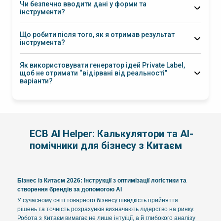
Чи безпечно вводити дані у форми та
що перевірити перед
інструменти?
поїздкою
категорія, габарити, вага, обсяг, цільова країна, формат
Що робити після того, як я отримав результат
поставки
інструмента?
у робочому
каналі з менеджером
“перевірте математику та ризики, дайте 2–3 сценарії”
Як використовувати генератор ідей Private Label,
щоб не отримати “відірвані від реальності”
варіанти?
цільовий ринок (UA/ЄС/США), ціновий сегмент,
канал продажу (маркетплейси/дистрибуція), обмеження по
сертифікації/батареях/матеріалах
ECB AI Helper: Калькулятори та AI-
помічники для бізнесу з Китаєм
Бізнес із Китаєм 2026: Інструкції з оптимізації логістики та
створення брендів за допомогою AI
У сучасному світі товарного бізнесу швидкість прийняття
рішень та точність розрахунків визначають лідерство на ринку.
Робота з Китаєм вимагає не лише інтуїції, а й глибокого аналізу