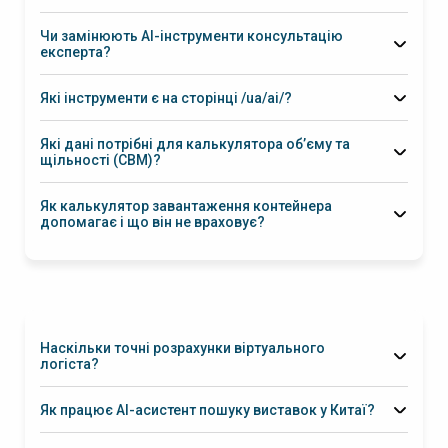
Чи замінюють AI-інструменти консультацію
експерта?
попередню оцінку
Які інструменти є на сторінці /ua/ai/?
генератор ідей Private Label
асистент
пошуку виставок у Китаї
віртуальний логіст
калькулятор
Які дані потрібні для калькулятора об’єму та
об’єму/щільності
калькулятор завантаження контейнера
щільності (CBM)?
довжина/ширина/висота
кількість місць
вага
брутто
тип пакування
Як калькулятор завантаження контейнера
м³, щільність, базові
допомагає і що він не враховує?
орієнтири для тарифікації
скільки місць/палет
обмеження по штабелюванню, крихкість,
заборони на “висоту”, вимоги до розподілу ваги,
вентиляційні зазори
Наскільки точні розрахунки віртуального
логіста?
оцінка для старту
Інкотермс, маршруту, типу
Як працює AI-асистент пошуку виставок у Китаї?
вантажу, щільності, сезонності, портів/терміналів,
категорію товару/нішу
документів, умов перевалки та страхування