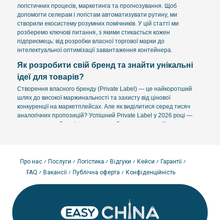
логістичних процесів, маркетинга та прогнозування. Щоб
допомогти селерам і логістам автоматизувати рутину, ми
створили екосистему розумних помічників. У цій статті ми
розберемо ключові питання, з якими стикається кожен
підприємець: від розробки власної торгової марки до
інтелектуальної оптимізації завантаження контейнера.
Як розробити свій бренд та знайти унікальні
ідеї для товарів?
Створення власного бренду (Private Label) — це найкоротший
шлях до високої маржинальності та захисту від цінової
конкуренції на маркетплейсах. Але як виділитися серед тисяч
аналогічних пропозицій? Успішний Private Label у 2026 році —
це продукт, який вирішує конкретний запит аудиторії, маючи
при цьому унікальну візуальну ідентифікацію та впізнаваність.
Методи пошуку ідей для продукту:
Аналіз ринкових розривів:
Шукайте ніші, де фіксується
Про нас
Послуги
Логістика
Відгуки
Кейси
Гарантії
високий обсяг продажів, але низький середній рейтинг
FAQ
Вакансії
Публічна оферта
Конфіденційність
товарів. Саме там прихована можливість для покращення
продукту.
Використання AI-генераторів:
Наш інструмент «AI
генератор ідей» аналізує глобальні тренди 2026 року та
пропонує концепції, які ще не стали масовими. Він