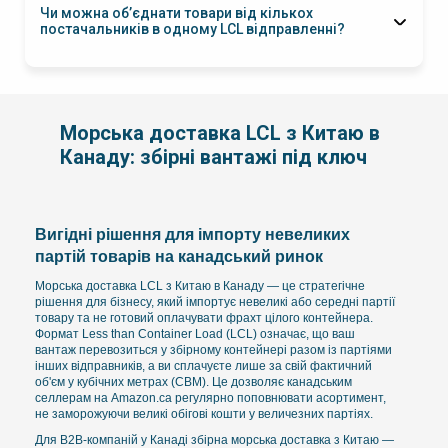
Чи можна об’єднати товари від кількох
постачальників в одному LCL відправленні?
Морська доставка LCL з Китаю в
Канаду: збірні вантажі під ключ
Вигідні рішення для імпорту невеликих
партій товарів на канадський ринок
Морська доставка LCL з Китаю в Канаду — це стратегічне
рішення для бізнесу, який імпортує невеликі або середні партії
товару та не готовий оплачувати фрахт цілого контейнера.
Формат Less than Container Load (LCL) означає, що ваш
вантаж перевозиться у збірному контейнері разом із партіями
інших відправників, а ви сплачуєте лише за свій фактичний
об'єм у кубічних метрах (CBM). Це дозволяє канадським
селлерам на Amazon.ca регулярно поповнювати асортимент,
не заморожуючи великі обігові кошти у величезних партіях.
Для B2B-компаній у Канаді збірна морська доставка з Китаю —