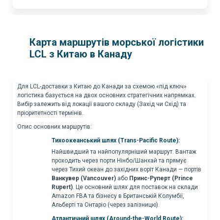
Карта маршрутів морської логістики
LCL з Китаю в Канаду
Для LCL-доставки з Китаю до Канади за схемою «під ключ»
логістика базується на двох основних стратегічних напрямках.
Вибір залежить від локації вашого складу (Захід чи Схід) та
пріоритетності термінів.
Опис основних маршрутів:
Тихоокеанський шлях (Trans-Pacific Route):
Найшвидший та найпопулярніший маршрут. Вантаж
проходить через порти Нінбо/Шанхай та прямує
через Тихий океан до західних воріт Канади — портів
Ванкувер (Vancouver)
або
Принс-Руперт (Prince
Rupert)
. Це основний шлях для поставок на склади
Amazon FBA та бізнесу в Британській Колумбії,
Альберті та Онтаріо (через залізницю).
Атлантичний шлях (Around-the-World Route):