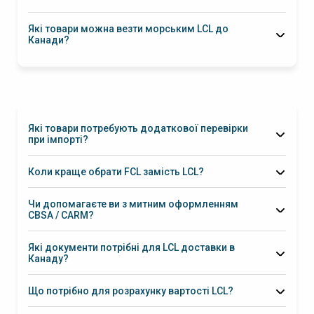
1
кубічний метр (1 CBM)
Які товари можна везти морським LCL до
Канади?
Які товари потребують додаткової перевірки
при імпорті?
MSDS
Коли краще обрати FCL замість LCL?
Health Canada
13–15 кубічних
метрів
Чи допомагаєте ви з митним оформленням
CBSA / CARM?
делегуємо митні процеси нашим партнерам
Які документи потрібні для LCL доставки в
CARM Client Portal
Канаду?
Commercial Invoice
Packing List
Bill of
Lading
Що потрібно для розрахунку вартості LCL?