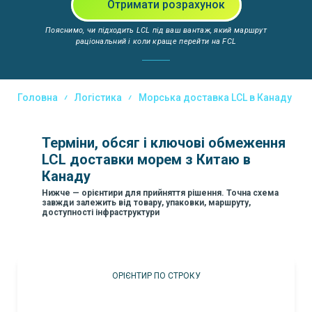
Отримати розрахунок
Пояснимо, чи підходить LCL під ваш вантаж, який маршрут
раціональний і коли краще перейти на FCL
Головна
Логістика
Морська доставка LCL в Канаду
Терміни, обсяг і ключові обмеження
LCL доставки морем з Китаю в
Канаду
Нижче — орієнтири для прийняття рішення. Точна схема
завжди залежить від товару, упаковки, маршруту,
доступності інфраструктури
ОРІЄНТИР ПО СТРОКУ