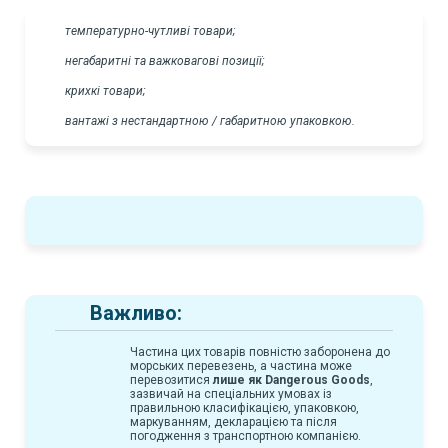
температурно-чутливі товари;
негабаритні та важковагові позиції;
крихкі товари;
вантажі з нестандартною / габаритною упаковкою.
Важливо:
Частина цих товарів повністю заборонена до
морських перевезень, а частина може
перевозитися
лише як Dangerous Goods
,
зазвичай на спеціальних умовах із
правильною класифікацією, упаковкою,
маркуванням, декларацією та після
погодження з транспортною компанією.