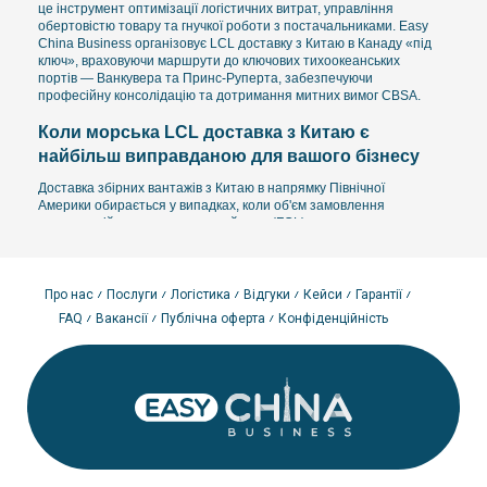
це інструмент оптимізації логістичних витрат, управління
обертовістю товару та гнучкої роботи з постачальниками. Easy
China Business організовує LCL доставку з Китаю в Канаду «під
ключ», враховуючи маршрути до ключових тихоокеанських
портів — Ванкувера та Принс-Руперта, забезпечуючи
професійну консолідацію та дотримання митних вимог CBSA.
Коли морська LCL доставка з Китаю є
найбільш виправданою для вашого бізнесу
Доставка збірних вантажів з Китаю в напрямку Північної
Америки обирається у випадках, коли об'єм замовлення
недостатній для повного контейнера (FCL), але критично
важливо зберегти конкурентну собівартість одиниці товару:
Робота з невеликими партіями
— немає потреби платити
за «повітря» у цілому контейнері.
Про нас
Послуги
Логістика
Відгуки
Кейси
Гарантії
Регулярне поповнення складів Amazon.ca
— можливість
FAQ
Вакансії
Публічна оферта
Конфіденційність
підтримувати товарний запас без значних одноразових
інвестицій.
Оптимізація юніт-економіки
— прозора оплата за
фактично використаний об'єм (CBM) дозволяє чітко
рахувати прибуток.
Тестування нових товарів
— ідеальний формат для
пробних запусків та аналізу попиту на канадському ринку.
У багатьох проєктах LCL використовується як частина
комбінованої стратегії: частина вантажу йде морем для