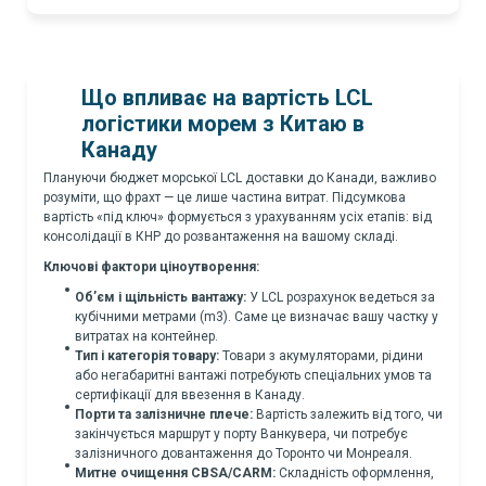
Що впливає на вартість LCL
логістики морем з Китаю в
Канаду
Плануючи бюджет морської LCL доставки до Канади, важливо
розуміти, що фрахт — це лише частина витрат. Підсумкова
вартість «під ключ» формується з урахуванням усіх етапів: від
консолідації в КНР до розвантаження на вашому складі.
Ключові фактори ціноутворення:
Об’єм і щільність вантажу:
У LCL розрахунок ведеться за
кубічними метрами (m3). Саме це визначає вашу частку у
витратах на контейнер.
Тип і категорія товару:
Товари з акумуляторами, рідини
або негабаритні вантажі потребують спеціальних умов та
сертифікації для ввезення в Канаду.
Порти та залізничне плече:
Вартість залежить від того, чи
закінчується маршрут у порту Ванкувера, чи потребує
залізничного довантаження до Торонто чи Монреаля.
Митне очищення CBSA/CARM:
Складність оформлення,