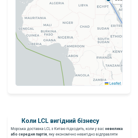
BA
Leaflet
CAPE OF GOOD HOPE
Коли LCL вигідний бізнесу
Морська доставка LCL з Китаю підходить, коли у вас
невелика
або середня партія
, яку економічно невигідно відправляти