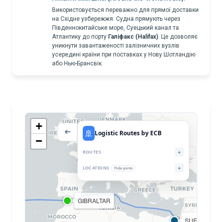
Використовується переважно для прямої доставки
на Східне узбережжя. Судна прямують через
Південнокитайське море, Суецький канал та
Атлантику до порту
Галіфакс (Halifax)
. Це дозволяє
уникнути завантаженості залізничних вузлів
усередині країни при поставках у Нову Шотландію
або Нью-Брансвік.
+
🚢
➔
Logistic Routes by ECB
−
ROUTES
+
LOCATIONS
+
Hide points
GIBRALTAR
SUEZ