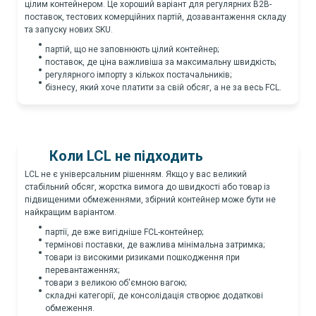
цілим контейнером. Це хороший варіант для регулярних B2B-
поставок, тестових комерційних партій, дозавантаження складу
та запуску нових SKU.
партій, що не заповнюють цілий контейнер;
поставок, де ціна важливіша за максимальну швидкість;
регулярного імпорту з кількох постачальників;
бізнесу, який хоче платити за свій обсяг, а не за весь FCL.
Коли LCL не підходить
LCL не є універсальним рішенням. Якщо у вас великий
стабільний обсяг, жорстка вимога до швидкості або товар із
підвищеними обмеженнями, збірний контейнер може бути не
найкращим варіантом.
партії, де вже вигідніше FCL-контейнер;
термінові поставки, де важлива мінімальна затримка;
товари із високими ризиками пошкодження при
перевантаженнях;
товари з великою об'ємною вагою;
складні категорії, де консолідація створює додаткові
обмеження.