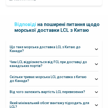
Відповіді
на поширені питання щодо
морської доставки LCL з Китаю
Що таке морська доставка LCL з Китаю до
Канади?
LCL (Less than Container Load)
Чим LCL відрізняється від FCL при доставці до
канадських портів?
FCL (Full Container Load)
Скільки триває морська LCL доставка з Китаю
до Канади?
Amazon FBA Canada
18–
25 днів
Від чого залежить вартість LCL перевезення?
35–45 днів
Який мінімальний обсяг вантажу підходить для
LCL?