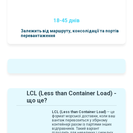
18-45 днів
Залежить від маршруту, консолідації та портів
перевантаження
LCL (Less than Container Load)
-
що це?
LCL (Less than Container Load)
— це
формат морської доставки, коли ваш
вантаж перевозиться у збірному
контейнері разом із партіями інших
відправників. Такий варіант
підходить для невеликих і середніх